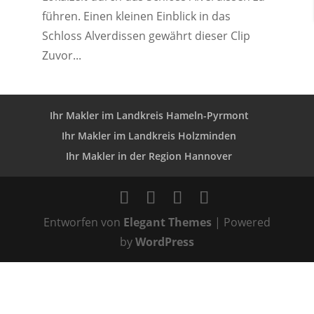
führen. Einen kleinen Einblick in das
Schloss Alverdissen gewährt dieser Clip
Zuvor...
Ihr Makler im Landkreis Hameln-Pyrmont
Ihr Makler im Landkreis Holzminden
Ihr Makler in der Region Hannover
Entworfen von
Elegant Themes
| Powered
by
WordPress