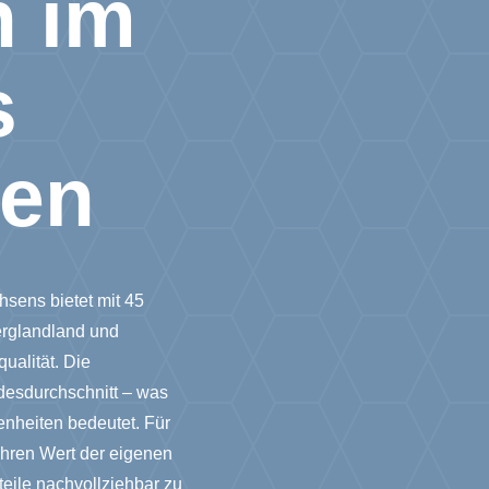
n im
s
den
sens bietet mit 45
erglandland und
qualität. Die
desdurchschnitt – was
enheiten bedeutet. Für
ahren Wert der eigenen
eile nachvollziehbar zu