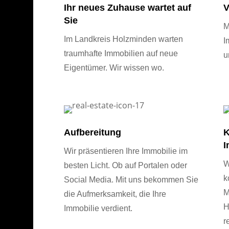
Ihr neues Zuhause wartet auf
V
Sie
M
Im Landkreis Holzminden warten
I
traumhafte Immobilien auf neue
u
Eigentümer. Wir wissen wo.
Aufbereitung
K
I
Wir präsentieren Ihre Immobilie im
W
besten Licht. Ob auf Portalen oder
k
Social Media. Mit uns bekommen Sie
M
die Aufmerksamkeit, die Ihre
H
Immobilie verdient.
r