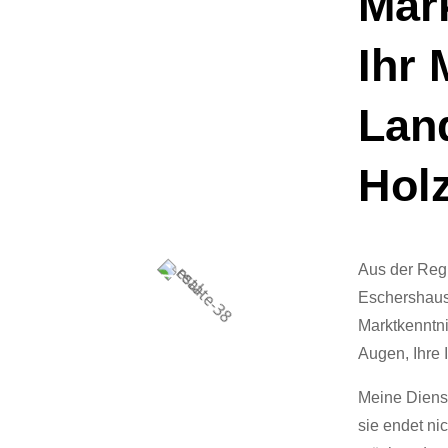
Mar
Ihr 
Lan
Hol
Aus der Regi
Eschershaus
Marktkenntn
Augen, Ihre 
Meine Dienst
sie endet ni