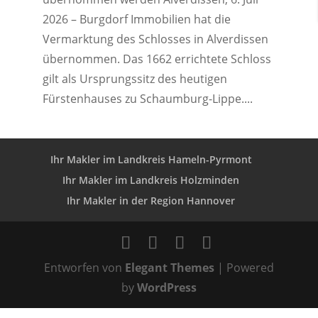
2026 – Burgdorf Immobilien hat die
Vermarktung des Schlosses in Alverdissen
übernommen. Das 1662 errichtete Schloss
gilt als Ursprungssitz des heutigen
Fürstenhauses zu Schaumburg-Lippe....
Ihr Makler im Landkreis Hameln-Pyrmont
Ihr Makler im Landkreis Holzminden
Ihr Makler in der Region Hannover
Entworfen von
Elegant Themes
| Powered
by
WordPress